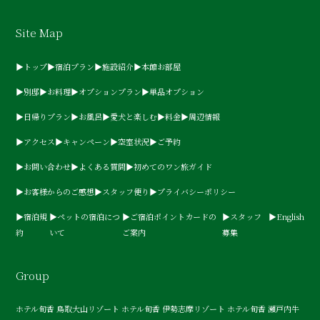
Site Map
▶トップ
▶宿泊プラン
▶施設紹介
▶本館お部屋
▶別邸
▶お料理
▶オプションプラン
▶単品オプション
▶日帰りプラン
▶お風呂
▶愛犬と楽しむ
▶料金
▶周辺情報
▶アクセス
▶キャンペーン
▶空室状況
▶ご予約
▶お問い合わせ
▶よくある質問
▶初めてのワン旅ガイド
▶お客様からのご感想
▶スタッフ便り
▶プライバシーポリシー
▶宿泊規
▶ペットの宿泊につ
▶ご宿泊ポイントカードの
▶スタッフ
▶English
約
いて
ご案内
募集
Group
ホテル旬香 鳥取大山リゾート
ホテル旬香 伊勢志摩リゾート
ホテル旬香 瀬戸内牛