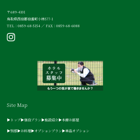
〒689-4101
鳥取県西伯郡伯耆町小林577-1
TEL：0859-68-5154 ／ FAX：0859-68-6088
Site Map
▶トップ
▶宿泊プラン
▶施設紹介
▶本館お部屋
▶別邸
▶お料理
▶オプションプラン
▶単品オプション