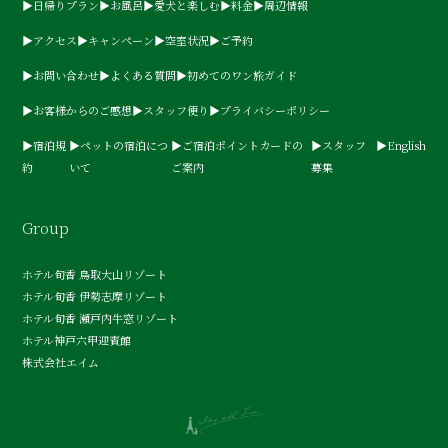
▶日帰りプラン
▶お風呂
▶愛犬と楽しむ
▶料金
▶周辺情報
▶アクセス
▶キャンペーン
▶空室状況
▶ご予約
▶お問い合わせ
▶よくある質問
▶初めてのワン旅ガイド
▶お客様からのご感想
▶スタッフ便り
▶プライバシーポリシー
▶宿泊規
▶ペットの宿泊につ
▶ご宿泊ポイントカードの
▶スタッフ
▶English
約
いて
ご案内
募集
Group
ホテル旬香 鳥取大山リゾート
ホテル旬香 伊勢志摩リゾート
ホテル旬香 瀬戸内牛窓リゾート
ホテル神戸六甲迎賓館
株式会社エイム